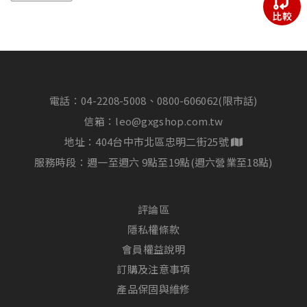
比較
電話：
04-2208-5008、0800-606062(限市話)
信箱：
leo@gxgshop.com.tw
地址：404台中市北區忠明二街25號
服務時段：週一至週六 9點至19點(週六營業至18點)
評論區
隱私權條款
會員權益說明
訂購及注意事項
產品保固與維修