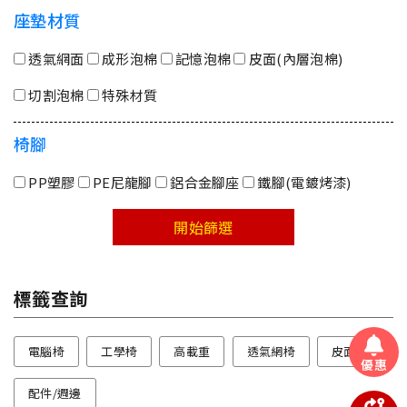
座墊材質
透氣網面
成形泡棉
記憶泡棉
皮面(內層泡棉)
切割泡棉
特殊材質
椅腳
PP塑膠
PE尼龍腳
鋁合金腳座
鐵腳(電鍍烤漆)
開始篩選
標籤查詢
電腦椅
工學椅
高載重
透氣網椅
皮面
優惠
配件/週邊