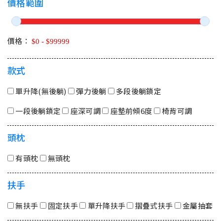
價格範圍
價格：
款式
單升降(無後躺)
彈力後躺
多段後躺鎖定
一段後躺鎖定
座深可調
座墊前傾6度
椅背可調
頭枕
有頭枕
無頭枕
扶手
無扶手
固定扶手
單升降扶手
摺疊式扶手
金屬抽套