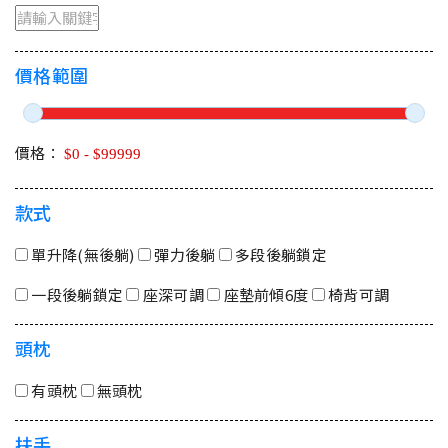
價格範圍
價格：
款式
單升降(無後躺)
彈力後躺
多段後躺鎖定
一段後躺鎖定
座深可調
座墊前傾6度
椅背可調
頭枕
有頭枕
無頭枕
扶手