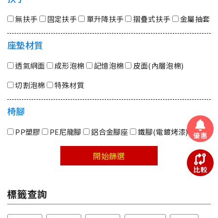
無扶手
固定扶手
單升降扶手
摺疊式扶手
金屬抽套
座墊材質
透氣網面
成形泡棉
記憶泡棉
皮面(內層泡棉)
切割泡棉
特殊材質
椅腳
PP塑膠
PE尼龍腳
鋁合金腳座
鐵腳(電鍍烤漆)
優惠
開始篩選
比較
標籤查詢