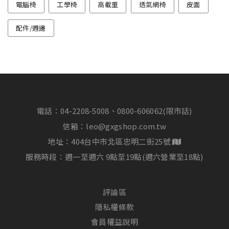
電腦椅
工學椅
高載重
透氣網椅
皮面
配件/週邊
電話：
04-2208-5008、0800-606062(限市話)
信箱：
leo@gxgshop.com.tw
地址：404台中市北區忠明二街25號
服務時段：週一至週六 9點至19點(週六營業至18點)
評論區
隱私權條款
會員權益說明