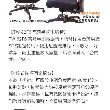
【TW-82F6 高背半網電腦椅】
TW-82F6 高背半網電腦椅，椅背採用台灣製造
SGS認證特網，使用尼龍纖維絲，不吸水、好
清潔；配上重量級大座墊，給你滿滿大平台的
乘坐空間。
【4段式後傾固定椅背】
本款『椅背』可四段後躺角度固定(90度1段、
後躺3段)，後傾最大約40度或固定直角90度不
晃動，操作簡易，且有做防暴衝卡榫設計，控
制椅背後躺功能時，不會瞬間爆衝彈起。