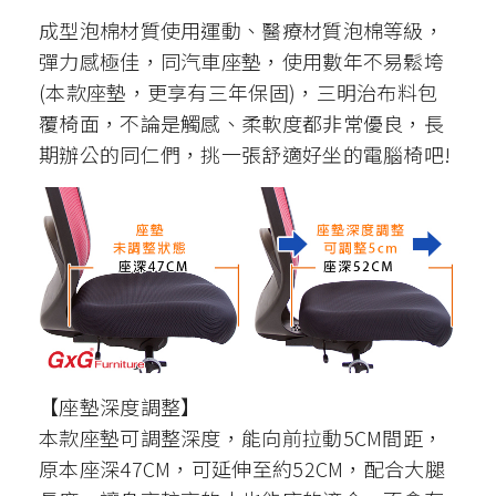
成型泡棉材質使用運動、醫療材質泡棉等級，
彈力感極佳，同汽車座墊，使用數年不易鬆垮
(本款座墊，更享有三年保固)，三明治布料包
覆椅面，不論是觸感、柔軟度都非常優良，長
期辦公的同仁們，挑一張舒適好坐的電腦椅吧!
【座墊深度調整】
本款座墊可調整深度，能向前拉動5CM間距，
原本座深47CM，可延伸至約52CM，配合大腿