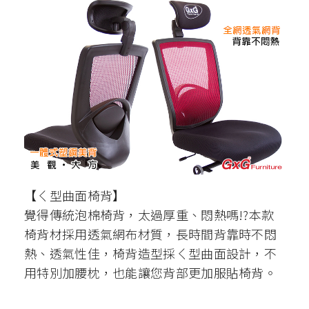
【ㄑ型曲面椅背】
覺得傳統泡棉椅背，太過厚重、悶熱嗎!?本款
椅背材採用透氣網布材質，長時間背靠時不悶
熱、透氣性佳，椅背造型採ㄑ型曲面設計，不
用特別加腰枕，也能讓您背部更加服貼椅背。