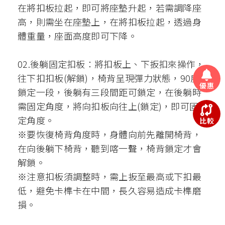
在將扣板拉起，即可將座墊升起，若需調降座
高，則需坐在座墊上，在將扣板拉起，透過身
體重量，座面高度即可下降。
02.後躺固定扣板：將扣板上、下扳扣來操作，
往下扣扣板(解鎖)，椅背呈現彈力狀態，90度
優惠
鎖定一段，後躺有三段間距可鎖定，在後躺時
需固定角度，將向扣板向往上(鎖定)，即可固
定角度。
比較
※要恢復椅背角度時，身體向前先離開椅背，
在向後躺下椅背，聽到喀一聲，椅背鎖定才會
解鎖。
※注意扣板須調整時，需上扳至最高或下扣最
低，避免卡榫卡在中間，長久容易造成卡榫磨
損。