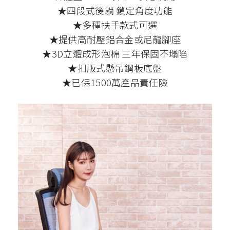
★四段式後躺 鎖定角度功能
★多種扶手款式可選
★提供高耐壓鋁合金或尼龍腳座
★3D立體成形泡棉 三年保固不塌陷
★扣版式懸吊鋼板底盤
★已保1500萬產品責任險