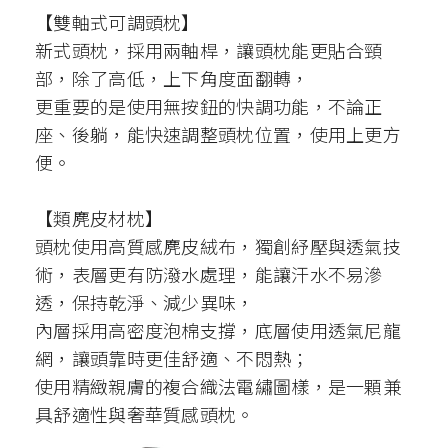
【雙軸式可調頭枕】
新式頭枕，採用兩軸桿，讓頭枕能更貼合頸
部，除了高低，上下角度面翻轉，
更重要的是使用無按鈕的快調功能，不論正
座、後躺，能快速調整頭枕位置，使用上更方
便。
【類麂皮材枕】
頭枕使用高質感麂皮絨布，獨創紓壓與透氣技
術，表層更有防潑水處理，能讓汗水不易滲
透，保持乾淨、減少異味，
內層採用高密度泡棉支撐，底層使用透氣尼龍
網，讓頭靠時更佳舒適、不悶熱；
使用精緻親膚的複合織法電繡圖樣，是一顆兼
具舒適性與奢華質感頭枕。