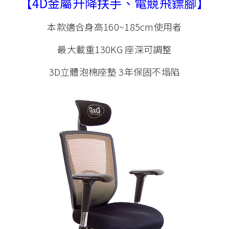
【4D金屬升降扶手、電競飛鏢腳】
本款適合身高160~185cm使用者
最大載重130KG 座深可調整
3D立體泡棉座墊 3年保固不塌陷