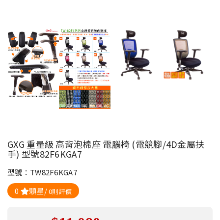
GXG 重量級 高背泡棉座 電腦椅 (電競腳/4D金屬扶
手) 型號82F6KGA7
型號：TW82F6KGA7
0
顆星/
0則評價