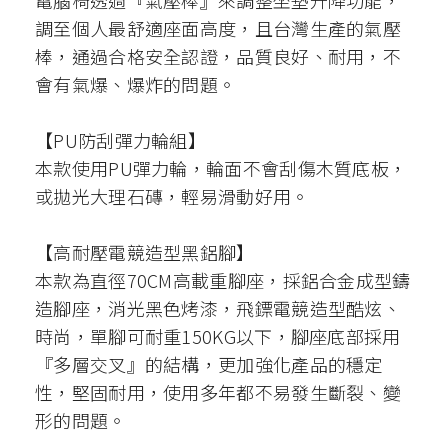
電腦椅透過『氣壓棒』來調整坐墊升降功能，
調至個人最舒適座面高度，且台灣生產的氣壓
棒，通過合格安全認證，品質良好、耐用，不
會有氣爆、爆炸的問題。
【PU防刮彈力輪組】
本款使用PU彈力輪，輪面不會刮傷木質底板，
或拋光大理石磚，輕易滑動好用。
【高耐壓電競造型黑鋁腳】
本款為直徑70CM高載重腳座，採鋁合金成型鑄
造腳座，消光黑色烤漆，飛鏢電競造型酷炫、
時尚，單腳可耐重150KG以下，腳座底部採用
『多層交叉』的結構，更加強化產品的穩定
性，堅固耐用，使用多年都不易發生斷裂、變
形的問題。