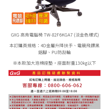
GXG 高背電腦椅 TW-82F6KGA7 (淡金色樣式)
本訂購頁規格：4D金屬升降扶手、電競飛鏢黑
鋁腳、PU防刮輪
※本款加大泡棉座墊，座面耐重130kg以下