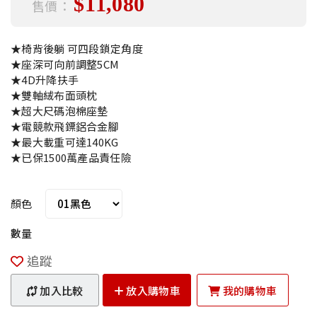
$11,080
售價：
★椅背後躺 可四段鎖定角度
★座深可向前調整5CM
★4D升降扶手
★雙軸絨布面頭枕
★超大尺碼泡棉座墊
★電競款飛鏢鋁合金腳
★最大載重可達140KG
★已保1500萬產品責任險
顏色
數量
追蹤
加入比較
放入購物車
我的購物車