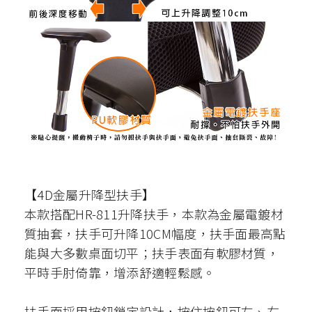
【4D金屬升降型扶手】
本款搭配HR-811升降扶手，本款為金屬電鍍材
質抽套，扶手可升降10CM幅度，扶手面最高點
能與大多數桌面切平；扶手表面有軟膠材質，
平時手肘倚靠，增添舒適輕鬆感。
扶手面採用按鈕鎖定設計，按住按鈕可左、右