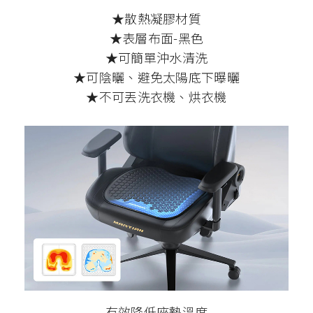
★散熱凝膠材質
★表層布面-黑色
★可簡單沖水清洗
★可陰曬、避免太陽底下曝曬
★不可丟洗衣機、烘衣機
有效降低座墊溫度