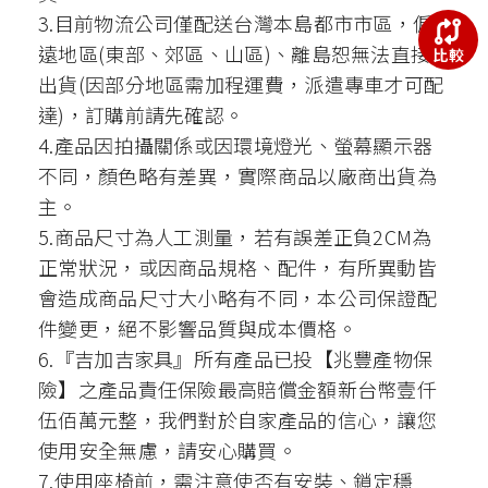
3.目前物流公司僅配送台灣本島都市市區，偏
遠地區(東部、郊區、山區)、離島恕無法直接
比較
出貨(因部分地區需加程運費，派遣專車才可配
達)，訂購前請先確認。
4.產品因拍攝關係或因環境燈光、螢幕顯示器
不同，顏色略有差異，實際商品以廠商出貨為
主。
5.商品尺寸為人工測量，若有誤差正負2CM為
正常狀況，或因商品規格、配件，有所異動皆
會造成商品尺寸大小略有不同，本公司保證配
件變更，絕不影響品質與成本價格。
6.『吉加吉家具』所有產品已投【兆豐產物保
險】之產品責任保險最高賠償金額新台幣壹仟
伍佰萬元整，我們對於自家產品的信心，讓您
使用安全無慮，請安心購買。
7.使用座椅前，需注意使否有安裝、鎖定穩