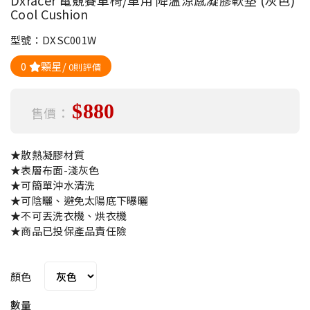
Dxracer 電競賽車椅/車用 降溫涼感凝膠軟墊 (灰色)
Cool Cushion
型號：DXSC001W
0
顆星/
0則評價
$880
售價：
★散熱凝膠材質
★表層布面-淺灰色
★可簡單沖水清洗
★可陰曬、避免太陽底下曝曬
★不可丟洗衣機、烘衣機
★商品已投保產品責任險
顏色
數量