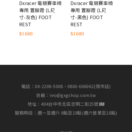
競賽車椅
Dxracer 電競賽車椅
Dxracer 電競賽車椅
Dxr
L尺
專用 置腳蹬 (L尺
專用 置腳蹬 (XL加
椅套
T
寸-黑色) FOOT
大尺寸-黑色) FOOT
Form
REST
REST
系列
競椅
$1680
$1680
$46
電話：
04-2208-5008、0800-606062(限市話)
信箱：
leo@gxgshop.com.tw
地址：404台中市北區忠明二街25號
服務時段：週一至週六 9點至19點(週六營業至18點)