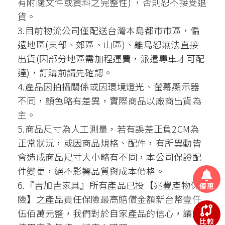
有附隨文件或資料之完整性) ，否則恕不接受退
貨。
3.目前物流公司僅配送台灣本島都市市區，偏
遠地區(東部、郊區、山區)、離島恕無法直接
出貨(因部分地區需加程運費，派遣專車才可配
達)，訂購前請先確認。
4.產品因拍攝關係或因環境燈光、螢幕顯示器
不同，顏色略有差異，實際商品以廠商出貨為
主。
5.商品尺寸為人工測量，若有誤差正負2CM為
正常狀況，或因商品規格、配件，有所異動皆
會造成商品尺寸大小略有不同，本公司保證配
件變更，絕不影響品質與成本價格。
6.『吉加吉家具』所有產品已投【兆豐產物保
優惠
險】之產品責任保險最高賠償金額新台幣壹仟
伍佰萬元整，我們對於自家產品的信心，讓您
比較