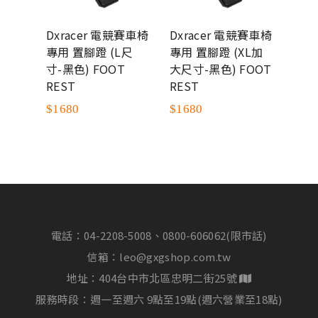
感凝膠軟
Dxracer 電競賽車椅
Dxracer 電競賽車椅
Dxr
車座墊
專用 置腳蹬 (L尺
專用 置腳蹬 (XL加
椅套
ol
寸-黑色) FOOT
大尺寸-黑色) FOOT
Form
REST
REST
系列
競椅
$1680
$1680
$46
電話：
04-2208-5008、0800-606062(限市話)
信箱：
leo@gxgshop.com.tw
地址：404台中市北區忠明二街25號
服務時段：週一至週六 9點至19點(週六營業至18點)