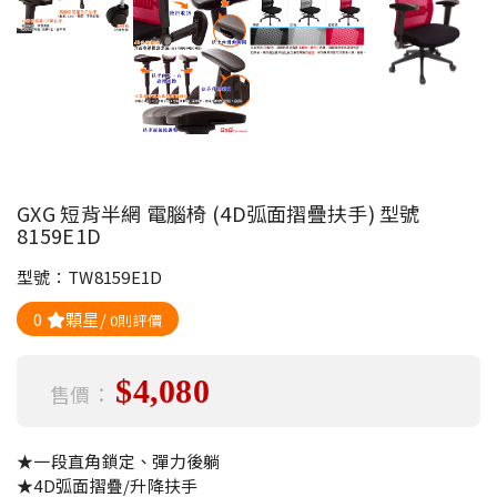
GXG 短背半網 電腦椅 (4D弧面摺疊扶手) 型號
8159E1D
型號：TW8159E1D
0
顆星/
0則評價
$4,080
售價：
★一段直角鎖定、彈力後躺
★4D弧面摺疊/升降扶手