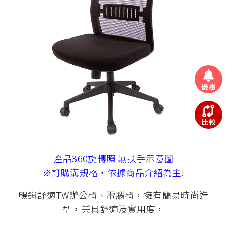
優惠
比較
產品360旋轉照 無扶手示意圖
※訂購溝規格‧依據商品介紹為主!
暢銷舒適TW辦公椅、電腦椅，擁有簡易時尚造
型，兼具舒適及實用度，