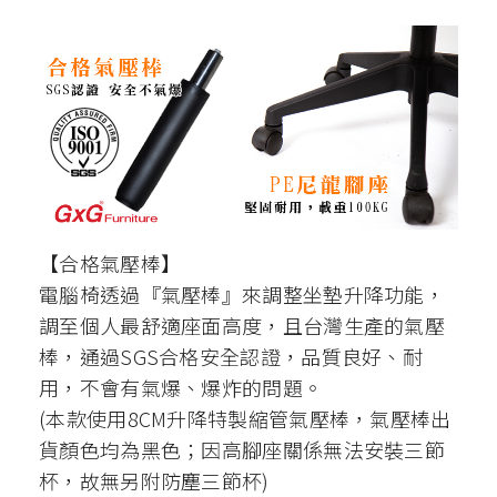
【合格氣壓棒】
電腦椅透過『氣壓棒』來調整坐墊升降功能，
調至個人最舒適座面高度，且台灣生產的氣壓
棒，通過SGS合格安全認證，品質良好、耐
用，不會有氣爆、爆炸的問題。
(本款使用8CM升降特製縮管氣壓棒，氣壓棒出
貨顏色均為黑色；因高腳座關係無法安裝三節
杯，故無另附防塵三節杯)