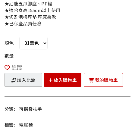
★尼龍五爪腳座、PP輪
★適合身高155cm以上使用
★切割泡棉座墊 座感柔軟
★已保產品責任險
顏色
數量
追蹤
加入比較
放入購物車
我的購物車
分類:
可摺疊扶手
標籤:
電腦椅