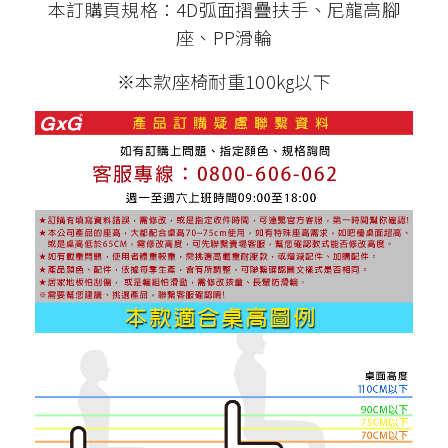
本訂購頁規格：4D弧面摺疊扶手、尼龍高腳
座、PP滑輪
※本款座椅耐重100kg以下