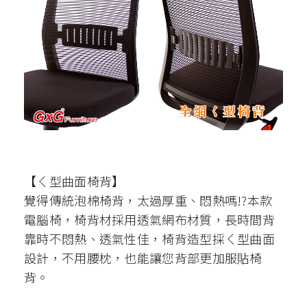
【ㄑ型曲面椅背】
覺得傳統泡棉椅背，太過厚重、悶熱嗎!?本款
電腦椅，椅背材採用透氣網布材質，長時間背
靠時不悶熱、透氣性佳，椅背造型採ㄑ型曲面
設計，不用腰枕，也能讓您背部更加服貼椅
背。