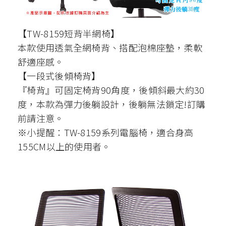
【TW-8159短背半網椅】
本款使用透氣全網椅背、搭配泡棉座墊，柔軟
舒適座感。
【一段式後傾椅背】
『椅背』可固定椅背90角度，後傾斜最大約30
度，本款為彈力後躺設計，後躺無法鎖定!訂購
前請注意。
※小提醒：TW-8159系列電腦椅，適合身高
155CM以上的使用者。