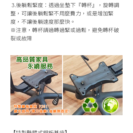
3.後躺鬆緊度：透過坐墊下『轉杯』，旋轉調
整，可讓後躺鬆緊不用麼費力，或是增加緊
度，不讓後躺速度那麼快。
※注意，轉杯請過轉過緊或過鬆，避免轉杯破
裂或故障
【特製懸臂式鋼板基座】