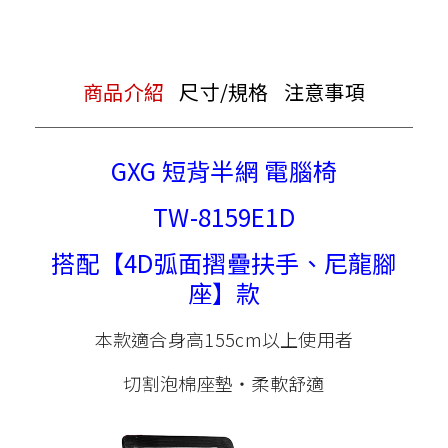
商品介紹
尺寸/規格
注意事項
GXG 短背半網 電腦椅
TW-8159E1D
搭配【4D弧面摺疊扶手、尼龍腳
座】款
本款適合身高155cm以上使用者
切割泡棉座墊‧柔軟舒適