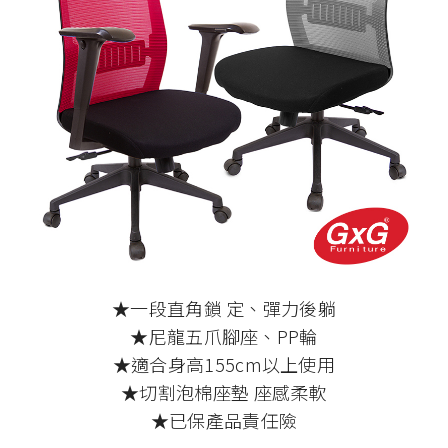
★一段直角鎖 定、彈力後躺
★尼龍五爪腳座、PP輪
★適合身高155cm以上使用
★切割泡棉座墊 座感柔軟
★已保產品責任險