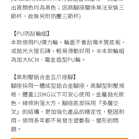
出貨顏色均為黑色；因高腳座關係無法安裝三
節杯，故無另附防塵三節杯)
【PU防刮輪組】
本款使用PU彈力輪，輪面不會刮傷木質底板，
或拋光大理石磚，輕易滑動好用。※本款輪組
為加大6CM、電金造型PU輪。
【高耐壓鋁合金五爪座腳】
腳座採用一體成型鋁合金腳座，高腳型耐壓規
格，體重120KG以下可安心使用，金屬拋光原
色，線條俐落大方，腳座底部採用『多層交
叉』的結構，更加強化產品的穩定性，堅固耐
用，使用多年都不易發生塑斷裂、變形的問
題。