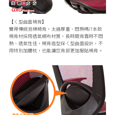
【ㄑ型曲面椅背】
覺得傳統泡棉椅背，太過厚重、悶熱嗎!?本款
椅背材採用透氣網布材質，長時間背靠時不悶
熱、透氣性佳，椅背造型採ㄑ型曲面設計，不
用特別加腰枕，也能讓您背部更加服貼椅背。