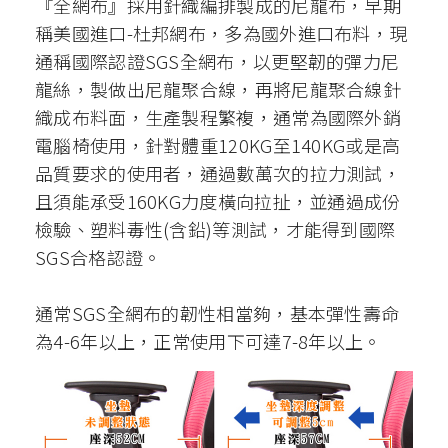
『全網布』採用針織編排製成的尼龍布，早期
稱美國進口
-
杜邦網布，多為國外進口布料，現
通稱國際認證
SGS
全網布，以更堅韌的彈力尼
龍絲，製做出尼龍聚合線，再將尼龍聚合線針
織成布料面，生產製程繁複，通常為國際外銷
電腦椅使用，針對體重
120KG
至
140KG
或是高
品質要求的使用者，通過數萬次的拉力測試，
且須能承受
160KG
力度橫向拉扯，並通過成份
檢驗、塑料毒性
(
含鉛
)
等測試，才能得到國際
SGS
合格認證。
通常
SGS
全網布的韌性相當夠，基本彈性壽命
為
4-6
年以上，正常使用下可達
7-8
年以上。