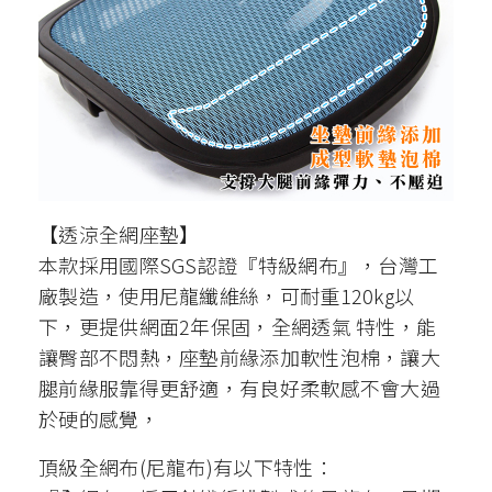
【透涼全網座墊】
本款採用國際
SGS
認證『特級網布』，台灣工
廠製造，使用尼龍纖維絲，可耐重120kg以
下，更提供網面2年保固，全網透氣 特性，能
讓臀部不悶熱，座墊前緣添加軟性泡棉，讓大
腿前緣服靠得更舒適，有良好柔軟感不會大過
於硬的感覺，
頂級全網布
(
尼龍布
)
有以下特性：