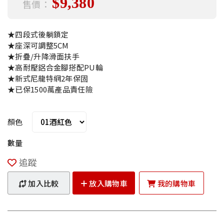
$9,380
售價：
★四段式後躺鎖定
★座深可調整5CM
★折疊/升降滑面扶手
★高耐壓鋁合金腳搭配PU輪
★新式尼龍特網2年保固
★已保1500萬產品責任險
顏色
數量
追蹤
加入比較
放入購物車
我的購物車