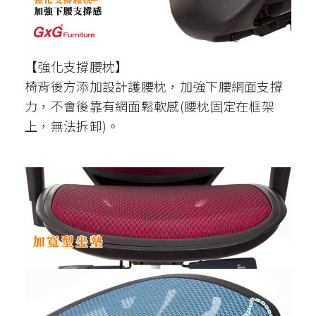
【強化支撐腰枕】
椅背後方添加設計護腰枕，加強下腰網面支撐
力，不會後靠有網面鬆軟感(腰枕固定在框架
上，無法拆卸)。