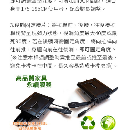
即可調整坐墊深度，可增加約5CM間距，適合
身高175-185CM使用者，配合腿長調整。
3.後躺固定撥片：將拉桿前、後撥，往後撥拉
桿椅背呈現彈力狀態，後躺角度最大40度或鎖
死90度，若在後躺時需固定角度，將向拉桿向
往前推，身體向前在往後躺，即可固定角度。
(※注意本桿須調整時需推至最前或推至最後，
避免卡榫卡在中間，長久容易造成卡榫磨損)。