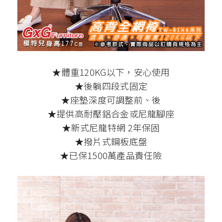
★體重120KG以下，安心使用
★後躺四段式固定
★座墊深度可調整前、後
★提供高耐壓鋁合金或尼龍腳座
★新式尼龍特網 2年保固
★撥片式鋼板底盤
★已保1500萬產品責任險