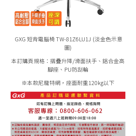
GXG 短背電腦椅 TW-81Z6LU1J (淡金色示意
圖)
本訂購頁規格：摺疊升降/滑面扶手、鋁合金高
腳座、PU防刮輪
※本款尼龍特網，座面耐重120kg以下