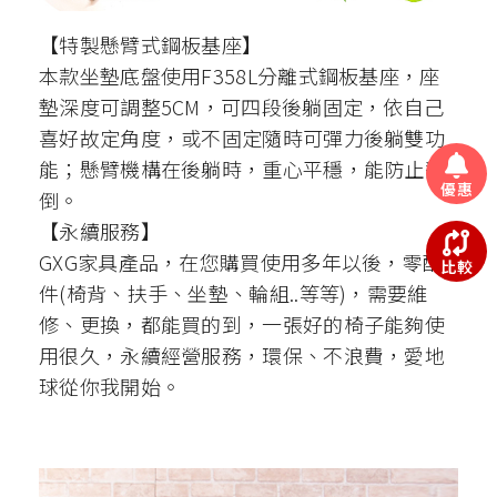
【特製懸臂式鋼板基座】
本款坐墊底盤使用F358L分離式鋼板基座，座
墊深度可調整5CM，可四段後躺固定，依自己
喜好故定角度，或不固定隨時可彈力後躺雙功
能；懸臂機構在後躺時，重心平穩，能防止翻
優惠
倒。
【永續服務】
GXG家具產品，在您購買使用多年以後，零配
比較
件(椅背、扶手、坐墊、輪組..等等)，需要維
修、更換，都能買的到，一張好的椅子能夠使
用很久，永續經營服務，環保、不浪費，愛地
球從你我開始。