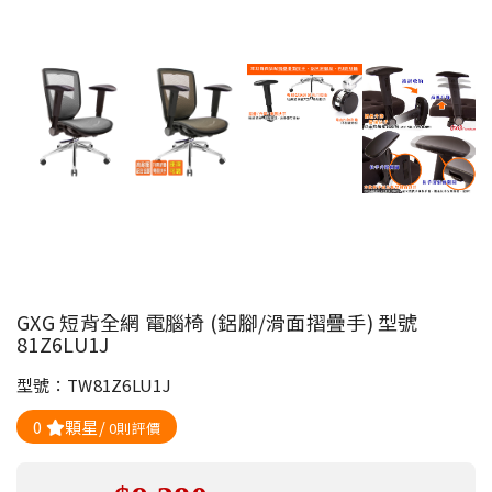
GXG 短背全網 電腦椅 (鋁腳/滑面摺疊手) 型號
81Z6LU1J
型號：TW81Z6LU1J
0
顆星/
0則評價