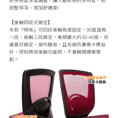
款多座墊深度調整，讓大腿較長的使用者，把
座墊條深，增加舒適度!
【後躺四段式鎖定】
本款『椅背』可四段後躺角度固定，90度直角
一段、後躺三段鎖定，後傾最大約30-40度，依
據喜好鎖定，操作簡易，且有做防暴衝卡榫設
計，控制椅背後躺功能時，不會瞬間爆衝彈
起。