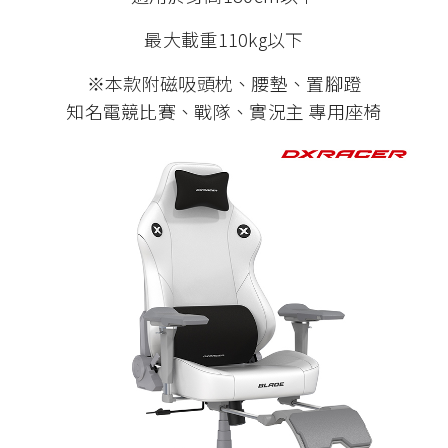
最大載重110kg以下
※本款附磁吸頭枕、腰墊、置腳蹬
知名電競比賽、戰隊、實況主 專用座椅