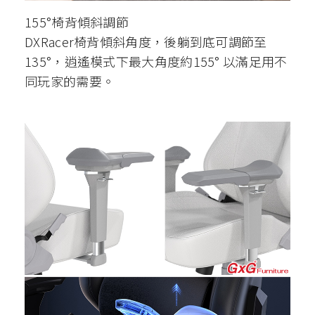
155°椅背傾斜調節
DXRacer椅背傾斜角度，後躺到底可調節至
135°，逍遙模式下最大角度約155° 以滿足用不
同玩家的需要。