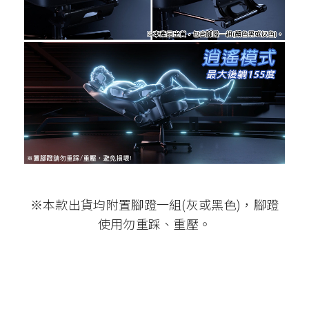
※本款出貨均附置腳蹬一組(灰或黑色)，腳蹬
使用勿重踩、重壓。