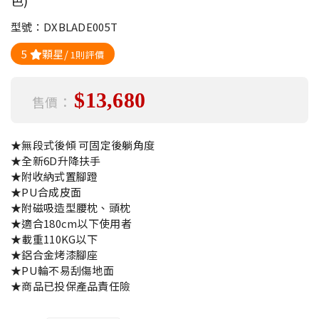
色)
型號：DXBLADE005T
5
顆星/
1則評價
$13,680
售價：
★無段式後傾 可固定後躺角度
★全新6D升降扶手
★附收納式置腳蹬
★PU合成皮面
★附磁吸造型腰枕、頭枕
★適合180cm以下使用者
★載重110KG以下
★鋁合金烤漆腳座
★PU輪不易刮傷地面
★商品已投保產品責任險