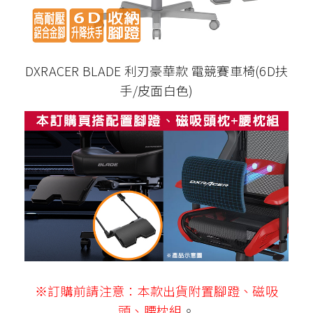
DXRACER BLADE 利刃豪華款 電競賽車椅(6D扶
手/皮面白色)
※訂購前請注意：本款出貨附置腳蹬、磁吸
頭、腰枕組
。