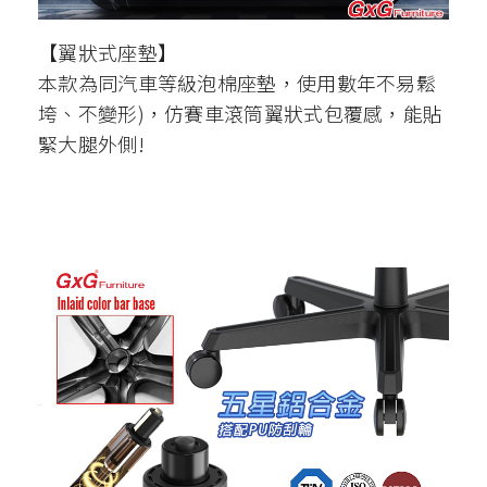
【翼狀式座墊】
本款為同汽車等級泡棉座墊，使用數年不易鬆
垮、不變形)，仿賽車滾筒翼狀式包覆感，能貼
緊大腿外側!