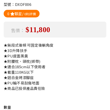
型號：DXDF006
0
顆星/
0則評價
$11,800
售價：
★無段式後傾 可固定後躺角度
★3D升降扶手
★PU皮面黑黃
★附腰枕、頭枕(綁帶)
★適合185cm以下使用者
★載重110KG以下
★鋁合金烤漆腳座
★PU輪不易刮傷地面
★商品已投保產品責任險
數量