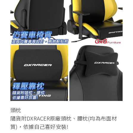
頭枕
隨貨附DXRACER原廠頭枕、腰枕(均為布面材
質)，依據自己喜好安裝!