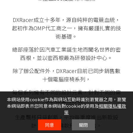
DXRacer成立十多年，源自純粹的電競血統，
起初作為OMP代工商之一，擁有嚴謹扎實的技
術基礎。
總部座落於因汽車工業誕生地而聞名世界的密
西根，並以密西根最為研發設計中心。
除了辦公配件外，DXRacer目前已同步銷售數
十個電腦座椅系列，
每個系列擁有不同的設計元素，針對不同的需
本網站使用cookie作為與網站互動時識別瀏覽器之用，瀏覽
求群體量身訂製。
本網站即表示您同意本網站對cookie的使用及
相關隱私權政
策
生產飄移日益創新，平均每季度推出新款設
計，更將經典款升級再推出。
同意
關閉