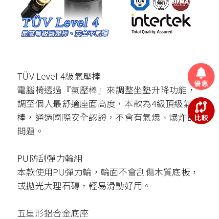
TÜV Level 4級氣壓棒
優惠
電腦椅透過『氣壓棒』來調整坐墊升降功能，
調至個人最舒適座面高度，本款為4級頂級氣壓
棒，通過國際安全認證，不會有氣爆、爆炸的
比較
問題。
PU防刮彈力輪組
本款使用PU彈力輪，輪面不會刮傷木質底板，
或拋光大理石磚，輕易滑動好用。
五星形鋁合金底座