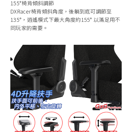
155°椅背傾斜調節
DXRacer椅背傾斜角度，後躺到底可調節至
135°，逍遙模式下最大角度約155° 以滿足用不
同玩家的需要。