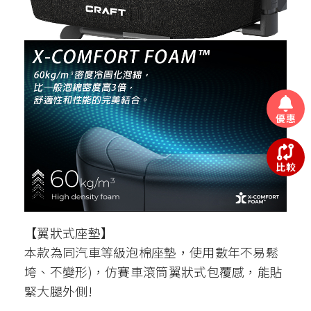
優惠
比較
【翼狀式座墊】
本款為同汽車等級泡棉座墊，使用數年不易鬆
垮、不變形)，仿賽車滾筒翼狀式包覆感，能貼
緊大腿外側!