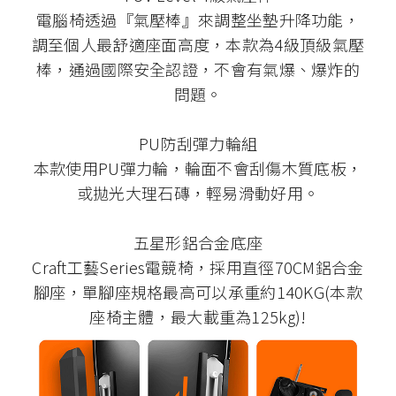
電腦椅透過『氣壓棒』來調整坐墊升降功能，
調至個人最舒適座面高度，本款為4級頂級氣壓
棒，通過國際安全認證，不會有氣爆、爆炸的
問題。
PU防刮彈力輪組
本款使用PU彈力輪，輪面不會刮傷木質底板，
或拋光大理石磚，輕易滑動好用。
五星形鋁合金底座
Craft工藝Series電競椅，採用直徑70CM鋁合金
腳座，單腳座規格最高可以承重約140KG(本款
座椅主體，最大載重為125kg)!