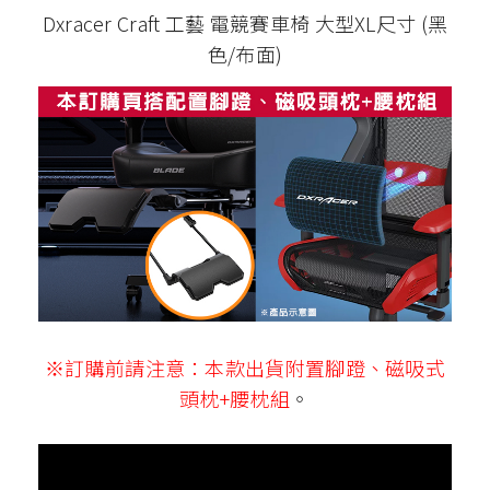
Dxracer Craft 工藝 電競賽車椅 大型XL尺寸 (黑
色/布面)
※訂購前請注意：本款出貨附置腳蹬、磁吸式
頭枕+腰枕組
。