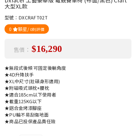
Dxracer 工藝豪華版 電競賽車椅 (布面/黑色) Craft
大型XL款
型號：DXCRAFT02T
0
顆星/
0則評價
$16,290
售價：
★無段式後傾 可固定後躺角度
★4D升降扶手
★XL中尺寸(壯碩身形適用)
★附磁吸式頭枕+腰枕
★適合185cm以下使用者
★載重125KG以下
★鋁合金烤漆腳座
★PU輪不易刮傷地面
★商品已投保產品責任險