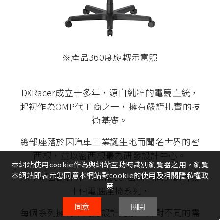
※產品360度旋轉示意照
DXRacer成立十多年，源自純粹的電競血統，
起初作為OMP代工商之一，擁有嚴謹扎實的技
術基礎。
總部座落於因汽車工業誕生地而聞名世界的密
西根，並以密西根最為研發設計中心。
本網站使用cookie作為與網站互動時識別瀏覽器之用，瀏覽
本網站即表示您同意本網站對cookie的使用及
相關隱私權政
除了辦公配件外，DXRacer目前已同步銷售數
策
十個電腦座椅系列，
同意
關閉
每個系列擁有不同的設計元素，針對不同的需