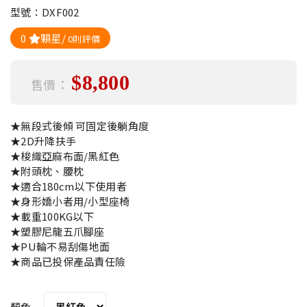
型號：DXF002
0
顆星/
0則評價
$8,800
售價：
★無段式後傾 可固定後躺角度
★2D升降扶手
★梭織亞麻布面/黑紅色
★附頭枕、腰枕
★適合180cm以下使用者
★身形嬌小者用/小型座椅
★載重100KG以下
★塑膠尼龍五爪腳座
★PU輪不易刮傷地面
★商品已投保產品責任險
顏色