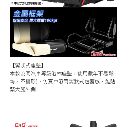
【翼狀式座墊】
本款為同汽車等級泡棉座墊，使用數年不易鬆
垮、不變形)，仿賽車滾筒翼狀式包覆感，能貼
緊大腿外側!