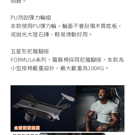
問題。
PU防刮彈力輪組
本款使用PU彈力輪，輪面不會刮傷木質底板，
或拋光大理石磚，輕易滑動好用。
五星形尼龍腳座
FORMULA系列，電競椅採用尼龍腳座，本款為
小型座椅載重設計，最大載重為100KG。